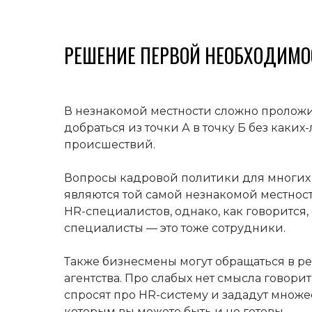
РЕШЕНИЕ ПЕРВОЙ НЕОБХОДИМО
В незнакомой местности сложно проложи
добраться из точки А в точку Б без каки
происшествий.
Вопросы кадровой политики для многих
являются той самой незнакомой местнос
HR-специалистов, однако, как говорится,
специалисты — это тоже сотрудники.
Также бизнесмены могут обращаться в р
агентства. Про слабых нет смысла говорит
спросят про HR-систему и зададут множес
которым вы можете быть и не готовы.