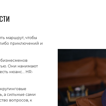
СТИ
ть маршрут, чтобы
х-либо приключений и
 бизнесменов
тью. Они нанимают
 есть нюанс… HR-
екрутинговые
ь, а сильные сами
тво вопросов, к